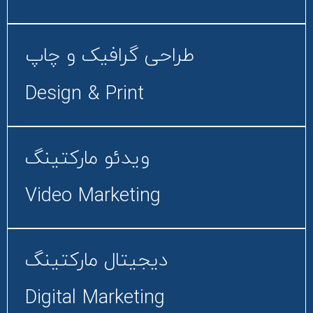
هستند. با استفاده از این استراتژی‌ها، می‌توانید جایگاه
خود را در نتایج جست‌وجو بهبود بخشیده و ترافیک
بیشتری به سمت وب‌سایت خود جذب کنید.
طراحی گرافیک و چاپ​
استراتژی 1: تحلیل رقبا
Design & Print​
تحلیل رقبا یکی از مهم‌ترین استراتژی‌های موفق SEM
است. این فرآیند شامل بررسی و ارزیابی فعالیت‌های
تبلیغاتی رقبا و شناسایی نقاط قوت و ضعف آن‌ها می‌شود.
ویدئو مارکتینگ
برای مثال، با استفاده از ابزارهای تحلیل رقابتی مثل
SEMrush و Ahrefs، می‌توانید کلمات کلیدی که رقبا
Video Marketing
استفاده می‌کنند، میزان بودجه تبلیغاتی آن‌ها و نوع
تبلیغاتی که اجرا می‌کنند را بررسی کنید. این اطلاعات به
شما کمک می‌کند تا استراتژی‌های خود را بهینه کنید و در
دیجیتال مارکتینگ
مقابل رقبا برتری داشته باشید.
استراتژی 2: تحقیق کلمات کلیدی
Digital Marketing​