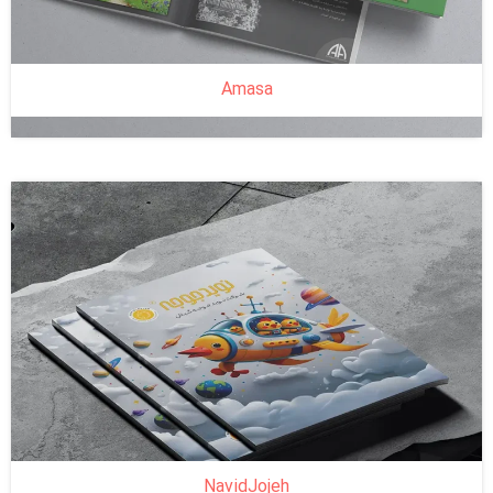
Amasa
NavidJojeh