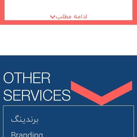
پرداخت به‌ازای کلیک (PPC) و بهینه‌سازی برای موتورهای
جست‌وجو یا سئو (SEO). با استفاده از این 2 ابزار
ادامه مطلب
قدرتمند، شما می‌توانید جایگاه خود را در نتایج
جست‌وجوی گوگل و دیگر موتورهای جست‌وجو بهبود
بخشیده و به‌راحتی توجه کاربران را به خود جلب کنید.
اهمیت SEM چیست؟
اهمیت SEM در دنیای دیجیتال امروز ما، غیر قابل انکار
OTHER
است. با توجه به اینکه بسیاری از کاربران اینترنت از
موتورهای جست‌وجو برای پیدا کردن محصولات و خدمات
SERVICES
استفاده می‌کنند، حضور قوی در این فضا می‌تواند تفاوت
بزرگی در جذب مشتریان جدید و افزایش فروش ایجاد
برندینگ
کند. خدمات SEM به شما کمک می‌کند تا در میان رقبا
برجسته شوید و کاربران را به سمت وب‌سایت خود جذب
Branding​
کنید.