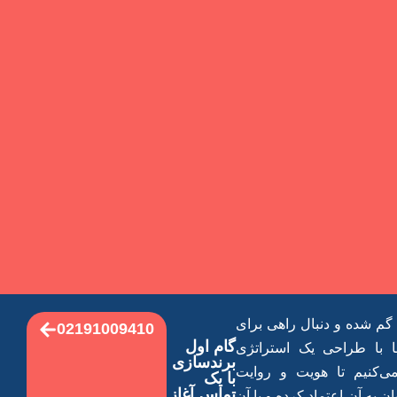
 گم شده و دنبال راهی برای
02191009410
گام اول
ما با طراحی یک استراتژی
برند‌سازی
‌کنیم تا هویت و روایت
با یک
تماس آغاز
 به آن اعتماد کرده و با آن