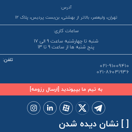
آدرس:
تهران، ولیعصر، بالاتر از بهشتی، بن‌بست پردیس، پلاک 12
ساعات کاری:
شنبه تا چهارشنبه ساعت 9 الی 17
پنج شنبه ها از ساعت 9 تا 13
تلفن:
021-91009410
021-86031936
به تیم ما بپیوندید [ارسال رزومه]
[ ]
نشان دیده شدن