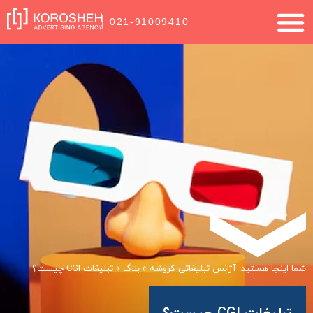
021-91009410
شما اینجا هستید:
آژانس تبلیغاتی کروشه
»
بلاگ
»
تبلیغات CGI چیست؟