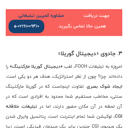
جهت دریافت
مشاوره کمپین تبلیغاتی
همین حالا تماس بگیرید.
02191009410
۳. جادوی «دیجیتال گوریلا»
امروزه به تبلیغات FOOH، لقب
«دیجیتال گوریلا مارکتینگ»
را
داده‌اند. چرا؟ چون از نظر استراتژیک، هدف هر دو یکی است:
ایجاد شوک بصری
. تفاوت اینجاست که در گوریلا مارکتینگ
سنتی، مخاطب مستقیم شما محدود به افرادی است که در
آن لحظه در آن مکان حضور دارند، اما در
تبلیغات خلاقانه
CGI
، لوکیشن شما تمام اینترنت است. پتانسیل وایرال شدن
یک ویدیوی CGI چندین برابر یک چیدمان فیزیکی است، زیرا