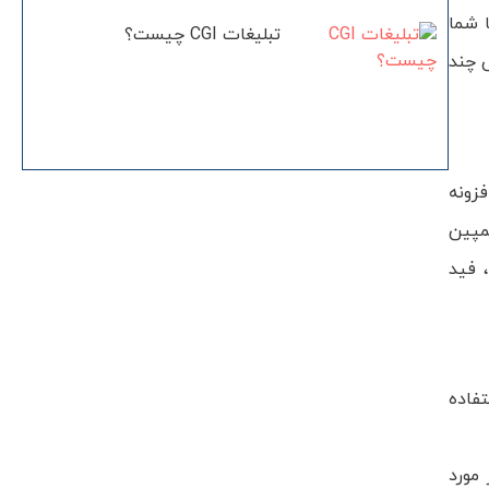
 شما
تبلیغات CGI چیست؟
 چند
زونه
مپین
 فید
فاده
مورد