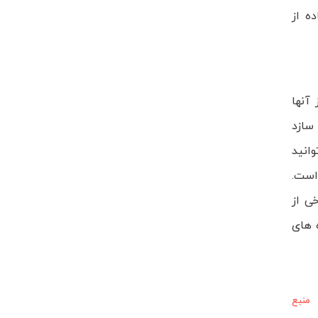
ه از
آنها
سازد
انید
است.
ی از
ه های
منبع