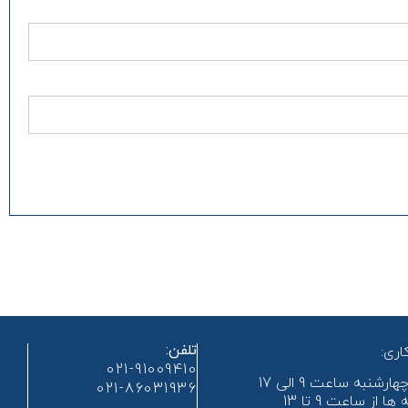
تلفن:
ری:
021-91009410
ارشنبه ساعت 9 الی 17
021-86031936
ا از ساعت 9 تا 13