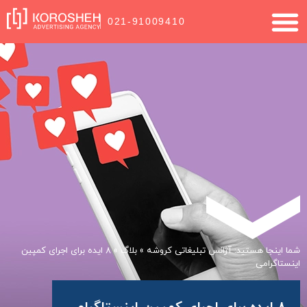
021-91009410
شما اینجا هستید:
آژانس تبلیغاتی کروشه
»
بلاگ
»
۸ ایده برای اجرای کمپین
اینستاگرامی