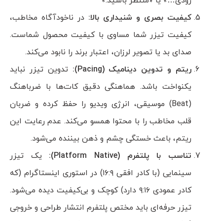
زودی…» یا «منتظر باشید.»
کیفیت بصری و شنیداری بالا:
در ناخودآگاه مخاطب،
کیفیت تیزر شما مساوی با کیفیت محصول شماست.
صدای بد یا تصویر لرزان، اعتبار برند را نابود می‌کند.
ریتم و تدوین دینامیک (
Pacing
):
تدوین تیزر نباید
یکنواخت باشد. هماهنگی دقیق کات‌ها با ضرباهنگ
(Beat) موسیقی، انرژی ویدیو را حفظ کرده و ضربان
قلب مخاطب را با محتوا همسو می‌کند. عدم رعایت این
ریتم، باعث خستگی چشم و ذهن بیننده می‌شود.
تناسب با پلتفرم (
Platform Native
):
یک تیزر
سینمایی (با کادر افقی ۱۶:۹) در استوری اینستاگرام (که
کادر عمودی ۹:۱۶ دارد) کوچک و بی‌کیفیت دیده می‌شود.
تیزر حرفه‌ای باید مختص پلتفرم انتشار طراحی و خروجی