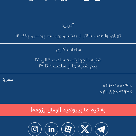
آدرس:
تهران، ولیعصر، بالاتر از بهشتی، بن‌بست پردیس، پلاک 12
ساعات کاری:
شنبه تا چهارشنبه ساعت 9 الی 17
پنج شنبه ها از ساعت 9 تا 13
تلفن:
021-91009410
021-86031936
به تیم ما بپیوندید [ارسال رزومه]