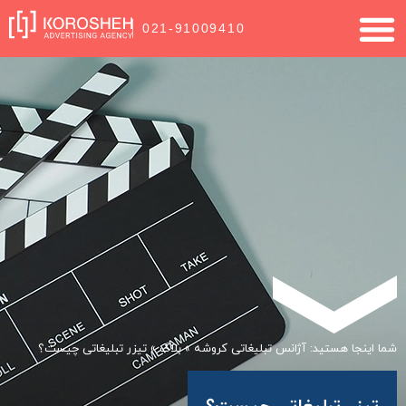
021-91009410
شما اینجا هستید:
آژانس تبلیغاتی کروشه
»
بلاگ
»
تیزر تبلیغاتی چیست؟