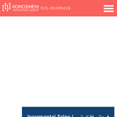
021-91009410
شما اینجا هستید:
آژانس تبلیغاتی کروشه
»
بلاگ
»
شاخص های عملکردی
دیجیتال مارکتینگ
»
فروش افزایشی | Incremental Sales