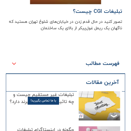
تبلیغات CGI چیست؟
تصور کنید در حال قدم زدن در خیابان‌های شلوغ تهران هستید که
ناگهان یک ریمل غول‌پیکر از بالای یک ساختمان
فهرست مطالب
آخرین مقالات
تبلیغات غیر مستقیم چیست و
با ما تماس بگیرید!
چه تاثیری بر آگاهی از برند دارد؟
چگونه در اینستاگرام تبلیغات