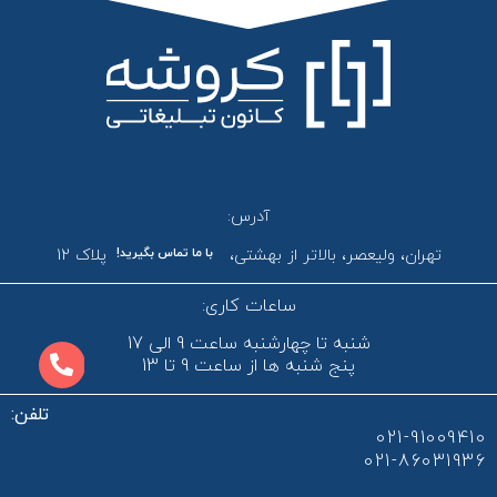
آدرس:
تهران، ولیعصر، بالاتر از بهشتی، بن‌بست پردیس، پلاک 12
با ما تماس بگیرید!
ساعات کاری:
شنبه تا چهارشنبه ساعت 9 الی 17
پنج شنبه ها از ساعت 9 تا 13
تلفن:
021-91009410
021-86031936