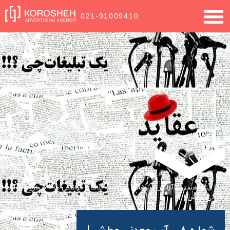
021-91009410
شما اینجا هستید:
آژانس تبلیغاتی کروشه
»
بلاگ
»
خواندنی ها
»
شماره 8 – آب
معدنی عطش !